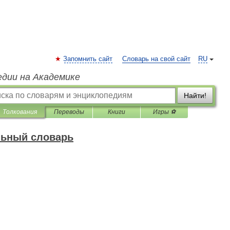
Запомнить сайт
Словарь на свой сайт
RU
едии на Академике
Найти!
Толкования
Переводы
Книги
Игры ⚽
льный словарь