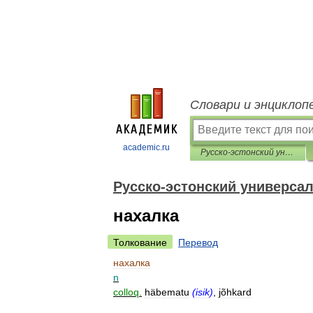
Словари и энциклоп
academic.ru
Русско-эстонский универсальный словарь
Русско-эстонский универса
нахалка
Толкование
Перевод
нахалка
n
colloq
.
häbematu
(
isik
)
,
jõhkard