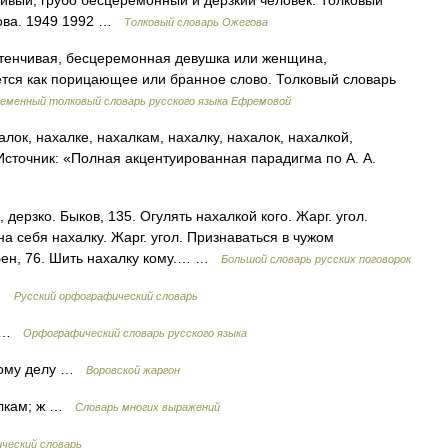
нчивый, грубо бесцеремонный и дерзкий человек. Толковый
дова. 1949 1992 …
Толковый словарь Ожегова
астенчивая, бесцеремонная девушка или женщина,
тся как порицающее или бранное слово. Толковый словарь
еменный толковый словарь русского языка Ефремовой
лок, нахалке, нахалкам, нахалку, нахалок, нахалкой,
Источник: «Полная акцентуированная парадигма по А. А.
 дерзко. Быков, 135. Огулять нахалкой кого. Жарг. угол.
 на себя нахалку. Жарг. угол. Признаваться в чужом
 Бен, 76. Шить нахалку кому.… …
Большой словарь русских поговорок
к …
Русский орфографический словарь
ок …
Орфографический словарь русского языка
жому делу …
Воровской жаргон
. лкам; ж …
Словарь многих выражений
ческий словарь