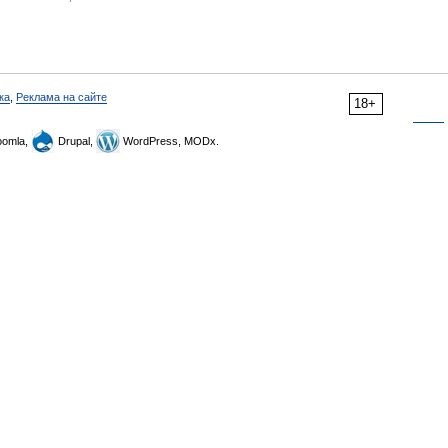
ка
,
Реклама на сайте
18+
omla,
Drupal,
WordPress, MODx.