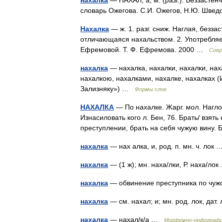
нахалка
— НАХАЛ, а, м. (разг.). Беззасте
словарь Ожегова. С.И. Ожегов, Н.Ю. Шве
Нахалка
— ж. 1. разг. сниж. Наглая, безз
отличающаяся нахальством. 2. Употребляе
Ефремовой. Т. Ф. Ефремова. 2000 …
Совр
нахалка
— нахалка, нахалки, нахалки, наха
нахалкою, нахалками, нахалке, нахалках (
Зализняку») …
Формы слов
НАХАЛКА
— По нахалке. Жарг. мол. Нагло,
Изнасиловать кого л. Бен, 76. Брать/ взять
преступлении, брать на себя чужую вину.
нахалка
— нах алка, и, род. п. мн. ч. ло
нахалка
— (1 ж); мн. наха/лки, Р. наха/л
нахалка
— обвинение преступника по чу
нахалка
— см. нахал; и; мн. род. лок, дат
нахалка
— нахал/к/а …
Морфемно-орфографи