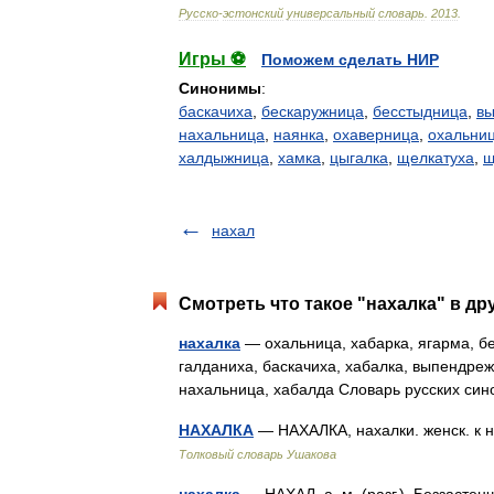
Русско
-
эстонский
универсальный
словарь
.
2013
.
Игры ⚽
Поможем сделать НИР
Синонимы
:
баскачиха
,
бескаружница
,
бесстыдница
,
в
нахальница
,
наянка
,
охаверница
,
охальни
халдыжница
,
хамка
,
цыгалка
,
щелкатуха
,
щ
нахал
Смотреть что такое "нахалка" в др
нахалка
— охальница, хабарка, ягарма, бе
галданиха, баскачиха, хабалка, выпендреж
нахальница, хабалда Словарь русских си
НАХАЛКА
— НАХАЛКА, нахалки. женск. к 
Толковый словарь Ушакова