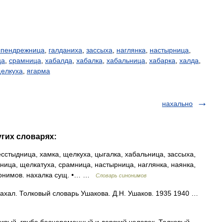
ыпендрежница
,
галданиха
,
зассыха
,
наглянка
,
настырница
,
ца
,
срамница
,
хабалда
,
хабалка
,
хабальница
,
хабарка
,
халда
,
елкуха
,
ягарма
нахально
угих словарях:
сстыдница, хамка, щелкуха, цыгалка, хабальница, зассыха,
ница, щелкатуха, срамница, настырница, наглянка, наянка,
нонимов. нахалка сущ. •… …
Словарь синонимов
нахал. Толковый словарь Ушакова. Д.Н. Ушаков. 1935 1940 …